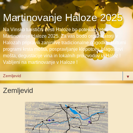
Martinovanje Haloze 2025
Na Vinsko turistični cesti Haloze bo potekalo letos
Martinovanje Haloze 2025. Za vas bodo organizatorji v
Halozah pripravili zanimive tradicionalne dogodke: kulturni
programi krsta mošta, pospravljanje klopotcev, blagoslovi
mošta, degustacije vina in lokalnih proizvodov iz Haloz !
Vabljeni na martinovanje v Haloze !
▼
Zemljevid