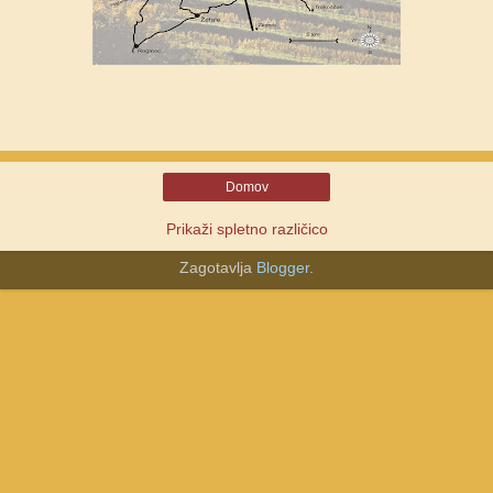
Domov
Prikaži spletno različico
Zagotavlja
Blogger
.