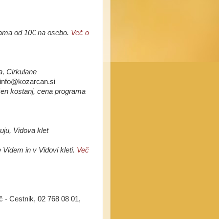
grama od 10€ na osebo.
Več o
a, Cirkulane
 info@kozarcan.si
čen kostanj,
cena programa
uju, Vidova klet
 Videm in v Vidovi kleti.
Več
č - Cestnik, 02 768 08 01,