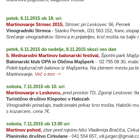
petek, 6.11.2015 ob 18. uri
Martinovanje Strmec 2015,
Strmec pri Leskovec 56, Pernek
Vinogradniki Strmca
- Stanko Pernek, 031 563 152, franc.stopaj
Srečanje vinogradnikov Strmca in prijateljev, krst mošta na šaljiv
petek, 6.11.2015 do nedelje, 8.11.2015 skozi ves dan
5. Mednarodni Martinov balonarski festival,
Športni park Majš
Balonarski klub OPA in Občina Majšperk
- 02 795 08 30, mati
Poleti toplozračnih balonov iz Majšperka. Na zbirnem mestu pa b
Martinovanje.
Več o tem ->
sobota, 7.11.2015 ob 10. uri
Martinovanje v Leskovcu,
pred prostori TD, Zgornji Leskovec 9a
Turistično društvo Klopotec v Halozah
Vinogradniki prinašajo, tradicionalni prikaz krst mošta, Haloški m
s kozarcem, cena 7€.
sobota, 7.11.2015 ob 13.00 uri
Martinov pohod,
zbor pred rojstno hišo Vladimirja Bračiča, Cirku
Planinsko društvo Cirkulane
- 041 554 657, vili.jurgec@gmail.