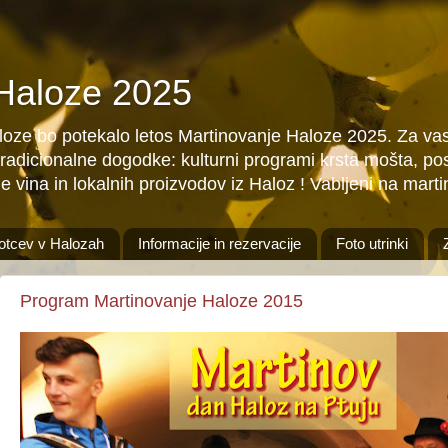
 Haloze 2025
aloze bo potekalo letos Martinovanje Haloze 2025. Za vas
tradicionalne dogodke: kulturni programi krsta mošta, pos
e vina in lokalnih proizvodov iz Haloz ! Vabljeni na mart
otcev v Halozah
Informacije in rezervacije
Foto utrinki
Program Martinovanje Haloze 2015