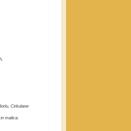
h.
Borlu, Cirkulane
in malica.