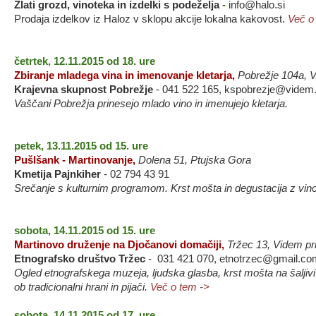
Zlati grozd, vinoteka in izdelki s podeželja
-
info@halo.si
Prodaja izdelkov iz Haloz v sklopu akcije lokalna kakovost.
Več o
četrtek, 12.11.2015 od 18. ure
Zbiranje mladega vina in imenovanje kletarja,
Pobrežje 104a, V
Krajevna skupnost Pobrežje
- 041 522 165, kspobrezje@videm.
Vaščani Pobrežja prinesejo mlado vino in imenujejo kletarja.
petek, 13.11.2015 od 15. ure
Pušlšank - Martinovanje
,
Dolena 51, Ptujska Gora
Kmetija Pajnkiher
- 02 794 43 91
Srečanje s kulturnim programom. Krst mošta in degustacija z vin
sobota, 14.11.2015 od 15. ure
Martinovo druženje na Djočanovi domačiji,
Tržec 13, Videm pri
Etnografsko društvo Tržec
- 031 421 070, etnotrzec@gmail.co
Ogled etnografskega muzeja, ljudska glasba, krst mošta na šaljiv
ob tradicionalni hrani in pijači
.
Več o tem ->
sobota, 14.11.2015 od 17. ure