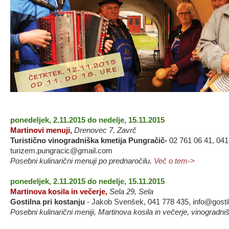
ponedeljek, 2.11.2015 do nedelje, 15.11.2015
Martinovi menuji,
Drenovec 7, Zavrč
Turistično vinogradniška kmetija Pungračič-
02 761 06 41, 041
turizem.pungracic@gmail.com
Posebni kulinarični menuji po prednaročilu.
Več o tem->
ponedeljek, 2.11.2015 do nedelje, 15.11.2015
Martinova kosila in večerje,
Sela 29, Sela
Gostilna pri kostanju
- Jakob Svenšek, 041 778 435, info@gosti
Posebni kulinarični meniji, Martinova kosila in večerje, vinogradn