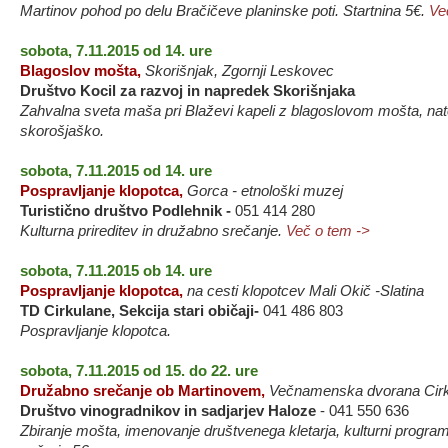
Martinov pohod po delu Bračičeve planinske poti. Startnina 5€.
Ve
sobota, 7.11.2015 od 14. ure
Blagoslov mošta,
Skorišnjak, Zgornji Leskovec
Društvo Kocil za razvoj in napredek Skorišnjaka
Zahvalna sveta maša pri Blaževi kapeli z blagoslovom mošta, nat
skorošjaško.
sobota, 7.11.2015 od 14. ure
Pospravljanje klopotca,
Gorca - etnološki muzej
Turistično društvo Podlehnik -
051 414 280
Kulturna prireditev in družabno srečanje
.
Več o tem ->
sobota, 7.11.2015 ob 14. ure
Pospravljanje klopotca,
na cesti klopotcev Mali Okič -Slatina
TD Cirkulane, Sekcija stari običaji-
041 486 803
Pospravljanje klopotca.
sobota, 7.11.2015 od 15. do 22. ure
Družabno srečanje ob Martinovem,
Večnamenska dvorana Cirku
Društvo vinogradnikov in sadjarjev Haloze
- 041 550 636
Zbiranje mošta, imenovanje društvenega kletarja, kulturni program