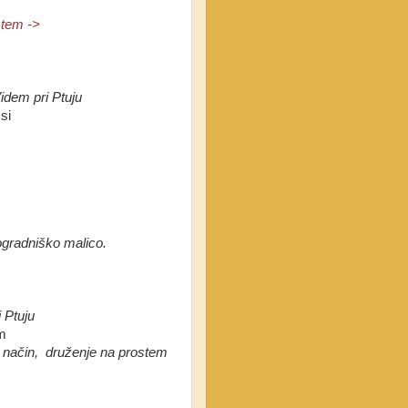
 tem ->
idem pri Ptuju
si
ogradniško malico.
 Ptuju
m
i način, druženje na prostem