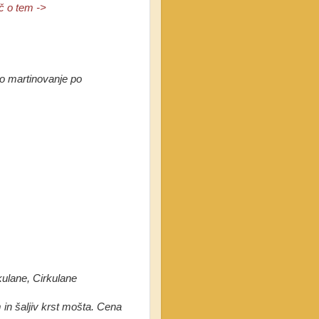
č o tem ->
o martinovanje po
lane, Cirkulane
 in šaljiv krst mošta. Cena