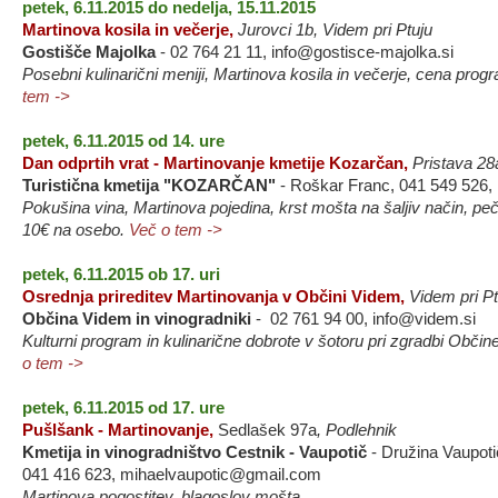
petek, 6.11.2015 do nedelja, 15.11.2015
Martinova kosila in večerje,
Jurovci 1b, Videm pri Ptuju
Gostišče Majolka
- 02 764 21 11, info@gostisce-majolka.si
Posebni kulinarični meniji, Martinova kosila in večerje, cena pro
tem ->
petek, 6.11.2015 od 14. ure
Dan odprtih vrat - Martinovanje kmetije Kozarčan,
Pristava 28
Turistična kmetija "KOZARČAN"
- Roškar Franc, 041 549 526,
Pokušina vina, Martinova pojedina, krst mošta na šaljiv način, pe
10€ na osebo.
Več o tem ->
petek, 6.11.2015 ob 17. uri
Osrednja prireditev Martinovanja v Občini Videm,
Videm pri Pt
Občina Videm in vinogradniki
- 02 761 94 00, info@videm.si
Kulturni program in kulinarične dobrote v šotoru pri zgradbi Občine
o tem ->
petek, 6.11.2015 od 17. ure
Pušlšank - Martinovanje,
Sedlašek 97a
, Podlehnik
Kmetija in vinogradništvo Cestnik - Vaupotič
- Družina Vaupoti
041 416 623, mihaelvaupotic@gmail.com
Martinova pogostitev, blagoslov mošta