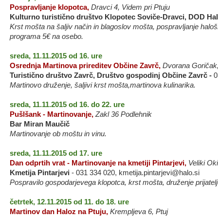
Pospravljanje klopotca,
Dravci 4, Videm pri Ptuju
Kulturno turistično društvo Klopotec Soviče-Dravci, DOD Hal
Krst mošta na šaljiv način in blagoslov mošta, pospravljanje halo
programa 5€ na osebo.
sreda, 11.11.2015 od 16. ure
Osrednja Martinova prireditev Občine Zavrč,
Dvorana Goričak,
Turistično društvo Zavrč, Društvo gospodinj Občine Zavrč -
0
Martinovo druženje, šaljivi krst mošta,martinova kulinarika.
sreda, 11.11.2015 od 16. do 22. ure
Pušlšank - Martinovanje
,
Zakl 36 Podlehnik
Bar Miran Maučič
Martinovanje ob moštu in vinu.
sreda, 11.11.2015 od 17. ure
Dan odprtih vrat - Martinovanje na kmetiji Pintarjevi,
Veliki Ok
Kmetija Pintarjevi
- 031 334 020, kmetija.pintarjevi@halo.si
Pospravilo gospodarjevega klopotca, krst mošta, druženje prijatelj
četrtek, 12.11.2015 od 11. do 18. ure
Martinov dan Haloz na Ptuju,
Krempljeva 6, Ptuj