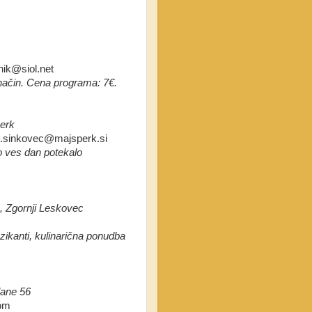
nik@siol.net
 način. Cena programa: 7€.
perk
c.sinkovec@majsperk.si
o ves dan potekalo
, Zgornji Leskovec
uzikanti, kulinarična ponudba
lane 56
com