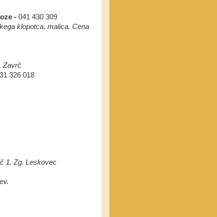
oze -
041 430 309
škega klopotca, malica. Cena
 Zavrč
31 326 018
ič 1, Zg. Leskovec
ev.