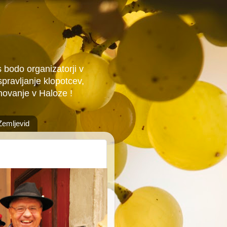
 bodo organizatorji v
pravljanje klopotcev,
inovanje v Haloze !
Zemljevid