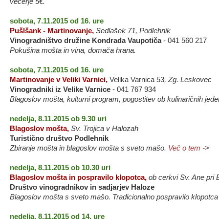
večerje 5€.
sobota, 7.11.2015 od 16. ure
Pušlšank - Martinovanje,
Sedlašek 71, Podlehnik
Vinogradništvo družine Kondrada Vaupotiča
- 041 560 217
Pokušina mošta in vina, domača hrana.
sobota, 7.11.2015 od 16. ure
Martinovanje v Veliki Varnici,
Velika Varnica 53
, Zg. Leskovec
Vinogradniki iz Velike Varnice
- 041 767 934
Blagoslov mošta, kulturni program, pogostitev ob kulinaričnih jede
nedelja, 8.11.2015 ob 9.30 uri
Blagoslov mošta,
Sv. Trojica v Halozah
Turistično društvo Podlehnik
Zbiranje mošta in blagoslov mošta s sveto mašo.
Več o tem -
>
nedelja, 8.11.2015 ob 10.30 uri
Blagoslov mošta in pospravilo klopotca,
ob cerkvi Sv. Ane pri 
Društvo vinogradnikov in sadjarjev Haloze
Blagoslov mošta s sveto mašo. Tradicionalno pospravilo klopotca 
nedelja, 8.11.2015 od 14. ure