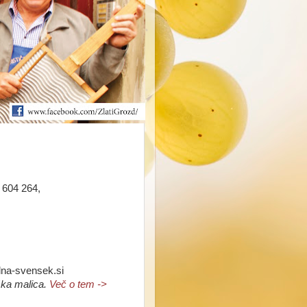
 604 264,
lna-svensek.si
iška malica.
Več o tem ->