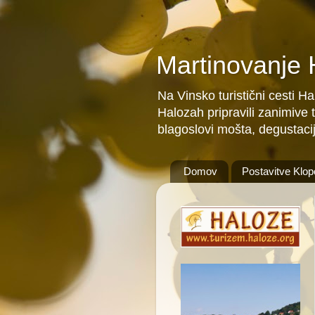
Martinovanje
Na Vinsko turistični cesti H
Halozah pripravili zanimive 
blagoslovi mošta, degustacij
Domov
Postavitve Klop