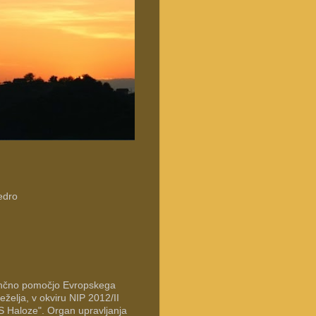
edro
inančno pomočjo Evropskega
želja, v okviru NIP 2012/II
S Haloze". Organ upravljanja