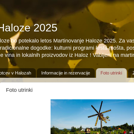
 Haloze 2025
aloze bo potekalo letos Martinovanje Haloze 2025. Za vas
tradicionalne dogodke: kulturni programi krsta mošta, pos
e vina in lokalnih proizvodov iz Haloz ! Vabljeni na mart
otcev v Halozah
Informacije in rezervacije
Foto utrinki
Foto utrinki