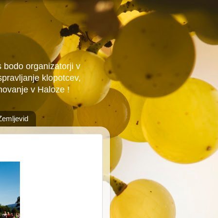
 bodo organizatorji v
pravljanje klopotcev,
inovanje v Haloze !
Zemljevid