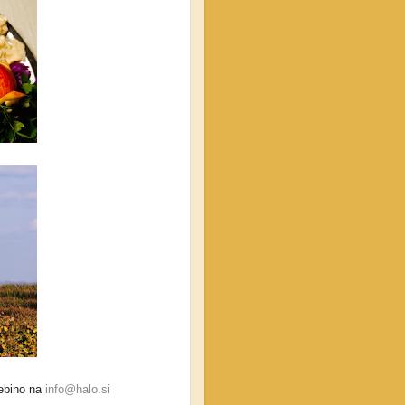
sebino na
info@halo.si